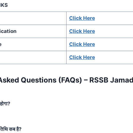
NKS
Click Here
ication
Click Here
e
Click Here
Click Here
Asked Questions (FAQs) – RSSB Jamada
 होगा?
तिथि कब है?