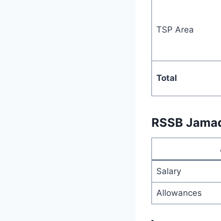
TSP Area
Total
RSSB Jamada
Salary
Allowances