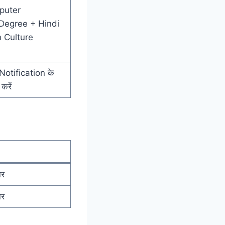
puter
/Degree + Hindi
 Culture
 Notification के
करें
र
र