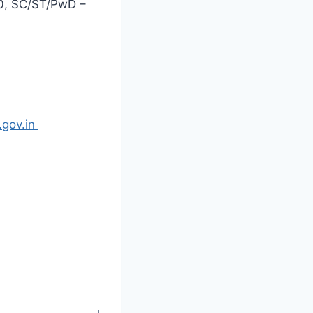
00, SC/ST/PwD –
.gov.in