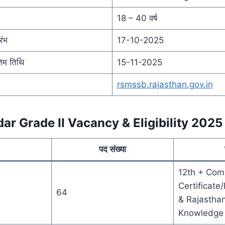
18 – 40 वर्ष
ंभ
17-10-2025
िम तिथि
15-11-2025
rsmssb.rajasthan.gov.in
r Grade II Vacancy & Eligibility 2025
a
पद संख्या
12th + Com
Certificate
64
& Rajasthan
Knowledge