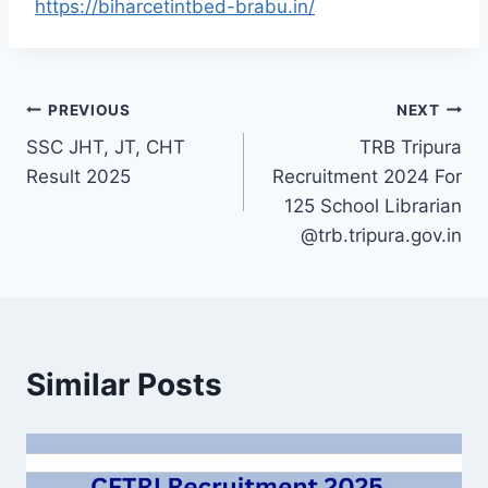
https://biharcetintbed-brabu.in/
Post
PREVIOUS
NEXT
SSC JHT, JT, CHT
TRB Tripura
navigation
Result 2025
Recruitment 2024 For
125 School Librarian
@trb.tripura.gov.in
Similar Posts