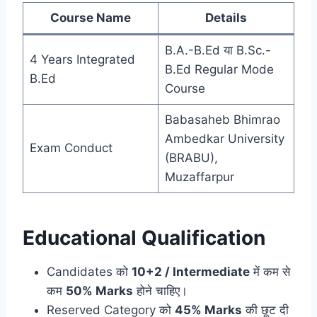
Course Name
Details
B.A.-B.Ed या B.Sc.-
4 Years Integrated
B.Ed Regular Mode
B.Ed
Course
Babasaheb Bhimrao
Ambedkar University
Exam Conduct
(BRABU),
Muzaffarpur
Educational Qualification
Candidates को
10+2 / Intermediate
में कम से
कम
50% Marks
होने चाहिए।
Reserved Category को
45% Marks
की छूट दी