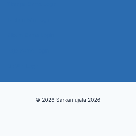
Tiranga Game Login
Tashan Win Login
Sikkim Game Login
Raja Game Login
Ok Win Login
© 2026 Sarkari ujala 2026
This is an independent information site. We do not operate