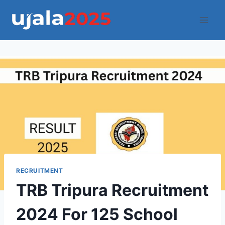
Skip
to
content
RECRUITMENT
TRB Tripura Recruitment
2024 For 125 School