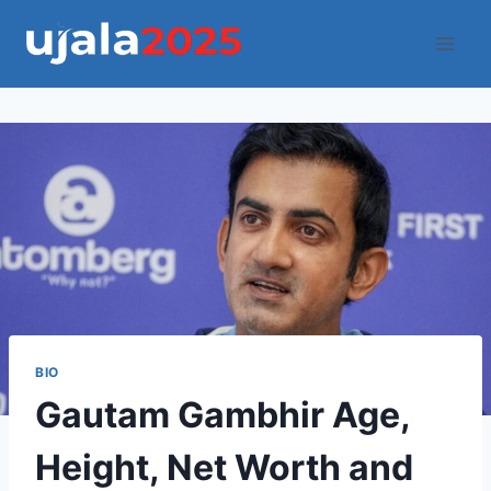
Skip
to
content
BIO
Gautam Gambhir Age,
Height, Net Worth and