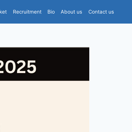
ket
Recruitment
Bio
About us
Contact us