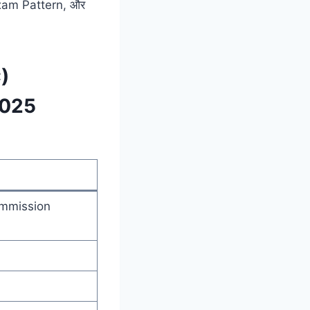
, Exam Pattern, और
)
2025
ommission