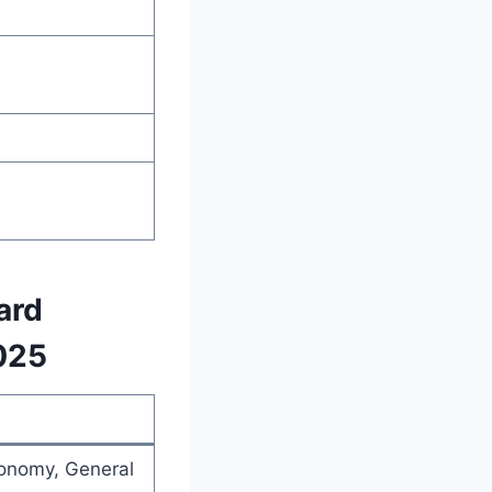
ard
025
conomy, General