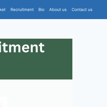
ket
Recruitment
Bio
About us
Contact us