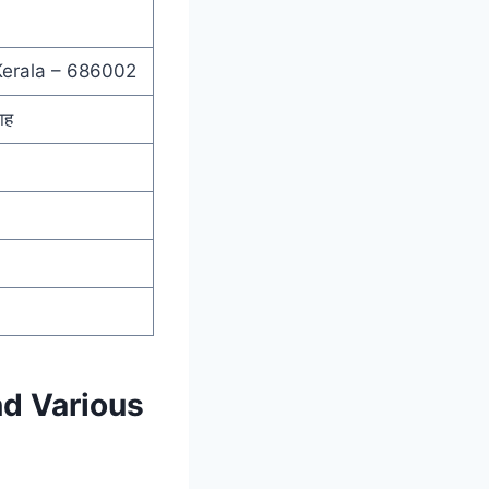
Kerala – 686002
ाह
nd Various