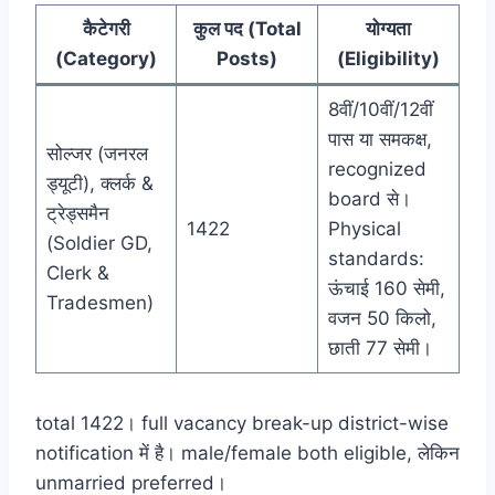
कैटेगरी
कुल पद (Total
योग्यता
(Category)
Posts)
(Eligibility)
8वीं/10वीं/12वीं
पास या समकक्ष,
सोल्जर (जनरल
recognized
ड्यूटी), क्लर्क &
board से।
ट्रेड्समैन
1422
Physical
(Soldier GD,
standards:
Clerk &
ऊंचाई 160 सेमी,
Tradesmen)
वजन 50 किलो,
छाती 77 सेमी।
total 1422। full vacancy break-up district-wise
notification में है। male/female both eligible, लेकिन
unmarried preferred।