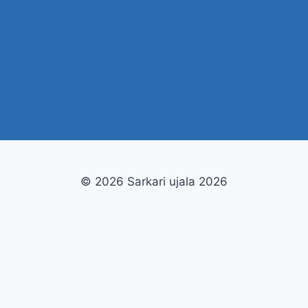
Tashan Win Login
Sikkim Game Login
Raja Game Login
Ok Win Login
© 2026 Sarkari ujala 2026
This is an independent information site. We do not operate
Sarkari ujala 2026, we are not affiliated with its operators, and
we have no access to player accounts. For account, deposit or
withdrawal matters please contact the operator directly. 18+